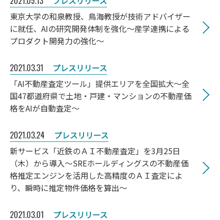
2021.05.13
プレスリリース
東京大学の和泉教授、鳥海教授が技術アドバイザー
に就任、AIの研究開発体制を強化～産学連携による
プロダクト開発力の強化～
2021.03.31
プレスリリース
「AI不動産査定ツール」提供エリアを全国拡大～全
国47都道府県で土地・戸建・マンションの不動産価
格をAIが自動査定～
2021.03.24
プレスリリース
新サービス「近鉄のＡＩ不動産査定」を3月25日
（木）から導入～SREホールディングスの不動産価
格推定エンジンを活用した高精度のＡＩ査定によ
り、瞬時に推定物件価格を算出～
2021.03.01
プレスリリース