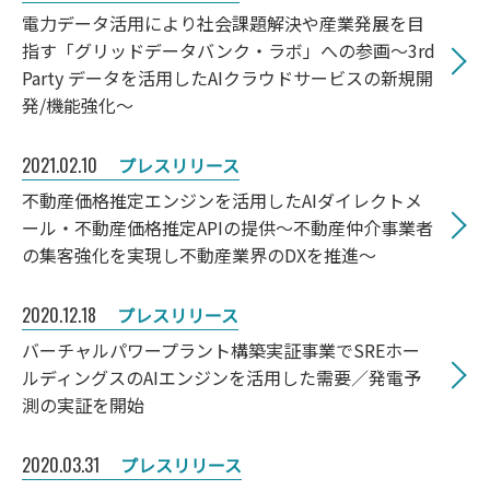
電力データ活用により社会課題解決や産業発展を目
指す「グリッドデータバンク・ラボ」への参画～3rd
Party データを活用したAIクラウドサービスの新規開
発/機能強化～
2021.02.10
プレスリリース
不動産価格推定エンジンを活用したAIダイレクトメ
ール・不動産価格推定APIの提供～不動産仲介事業者
の集客強化を実現し不動産業界のDXを推進～
2020.12.18
プレスリリース
バーチャルパワープラント構築実証事業でSREホー
ルディングスのAIエンジンを活用した需要／発電予
測の実証を開始
2020.03.31
プレスリリース